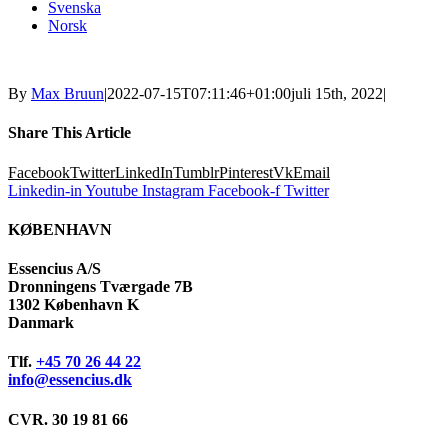
Svenska
Norsk
By
Max Bruun
|
2022-07-15T07:11:46+01:00
juli 15th, 2022
|
Share This Article
Facebook
Twitter
LinkedIn
Tumblr
Pinterest
Vk
Email
Linkedin-in
Youtube
Instagram
Facebook-f
Twitter
KØBENHAVN
Essencius A/S
Dronningens Tværgade 7B
1302 København K
Danmark
Tlf.
+45 70 26 44 22
info@essencius.dk
CVR. 30 19 81 66