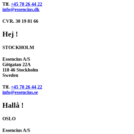
Tlf.
+45 70 26 44 22
info@essencius.dk
CVR. 30 19 81 66
Hej !
STOCKHOLM
Essencius A/S
Götgatan 22A
118 46 Stockholm
Sweden
Tlf.
+45 70 26 44 22
info@essencius.se
Hallå !
OSLO
Essencius A/S