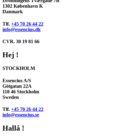
Dronningens Tværgade 7B
1302 København K
Danmark
Tlf.
+45 70 26 44 22
info@essencius.dk
CVR. 30 19 81 66
Hej !
STOCKHOLM
Essencius A/S
Götgatan 22A
118 46 Stockholm
Sweden
Tlf.
+45 70 26 44 22
info@essencius.se
Hallå !