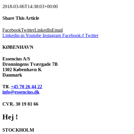
2018-03-06T14:38:03+00:00
Share This Article
Facebook
Twitter
LinkedIn
Email
Linkedin-in
Youtube
Instagram
Facebook-f
Twitter
KØBENHAVN
Essencius A/S
Dronningens Tværgade 7B
1302 København K
Danmark
Tlf.
+45 70 26 44 22
info@essencius.dk
CVR. 30 19 81 66
Hej !
STOCKHOLM