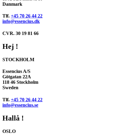
Danmark
Tlf.
+45 70 26 44 22
info@essencius.dk
CVR. 30 19 81 66
Hej !
STOCKHOLM
Essencius A/S
Götgatan 22A
118 46 Stockholm
Sweden
Tlf.
+45 70 26 44 22
info@essencius.se
Hallå !
OSLO