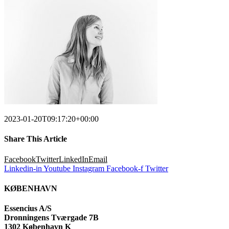
2023-01-20T09:17:20+00:00
Share This Article
Facebook
Twitter
LinkedIn
Email
Linkedin-in
Youtube
Instagram
Facebook-f
Twitter
KØBENHAVN
Essencius A/S
Dronningens Tværgade 7B
1302 København K