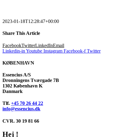
2023-01-18T12:28:47+00:00
Share This Article
Facebook
Twitter
LinkedIn
Email
Linkedin-in
Youtube
Instagram
Facebook-f
Twitter
KØBENHAVN
Essencius A/S
Dronningens Tværgade 7B
1302 København K
Danmark
Tlf.
+45 70 26 44 22
info@essencius.dk
CVR. 30 19 81 66
Hej !