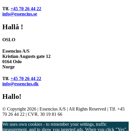
Tlf.
+45 70 26 44 22
info@essencius.se
Hallå !
OSLO
Essencius A/S
Kristian Augusts gate 12
0164 Oslo
Norge
Tlf.
+45 70 26 44 22
info@essencius.dk
Hallo!
© Copyright 2026 | Essencius A/S | All Rights Reserved | Tlf. +45
70 26 44 22 | CVR. 30 19 81 66
We uses own cookies - to remember your settings, traffic
measurement, and to show you targeted ads. When you click "Yes",