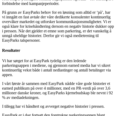
forbindelse med kampanjeperioder.
På grunn av EasyParks behov for en løsning som alltid er ‘på’, har
vi inngått en fast avtale der våre dedikerte konsulenter kontinuerlig
overvåker markedet og utforsker kommunikasjonsmuligheter. Vi er
også klare for krisehåndtering dersom en negativ historie dukker opp
i pressen. Når det gjelder et emne som parkering, er det vanskelig å
unngå uheldige historier. Derfor gir vi også medietrening til
EasyParks talspersoner.
Resultater
Vi har sørget for at EasyPark tydelig er den ledende
parkeringsappen i mediene, og gjennom earned media har vi sikret
kontinuerlig vekst både i antall nedlastinger og antall betalinger via
appen.
I vårt første år sammen med EasyPark nådde våre gode historier et
earned publikum på over 4 millioner, med en PR-verdi på over 3,6
millioner danske kroner, og EasyParks kjernebudskap ble nevnt i 92
% av mediadekningen.
I tillegg har vi håndtert og avverget negative historier i pressen.
EasyPark er i dag fortsatt den foretrukne parkeringsappen blant