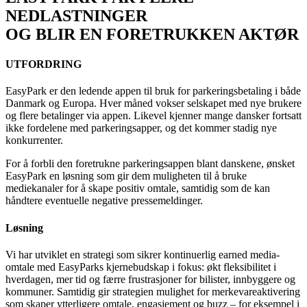
NEDLASTNINGER
OG BLIR EN FORETRUKKEN AKTØR
UTFORDRING
EasyPark er den ledende appen til bruk for parkeringsbetaling i både
Danmark og Europa. Hver måned vokser selskapet med nye brukere
og flere betalinger via appen. Likevel kjenner mange dansker fortsatt
ikke fordelene med parkeringsapper, og det kommer stadig nye
konkurrenter.
For å forbli den foretrukne parkeringsappen blant danskene, ønsket
EasyPark en løsning som gir dem muligheten til å bruke
mediekanaler for å skape positiv omtale, samtidig som de kan
håndtere eventuelle negative pressemeldinger.
Løsning
Vi har utviklet en strategi som sikrer kontinuerlig earned media-
omtale med EasyParks kjernebudskap i fokus: økt fleksibilitet i
hverdagen, mer tid og færre frustrasjoner for bilister, innbyggere og
kommuner. Samtidig gir strategien mulighet for merkevareaktivering
som skaper ytterligere omtale, engasjement og buzz – for eksempel i