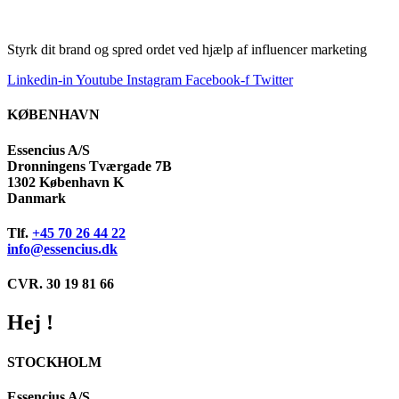
Styrk dit brand og spred ordet ved hjælp af influencer marketing
Linkedin-in
Youtube
Instagram
Facebook-f
Twitter
KØBENHAVN
Essencius A/S
Dronningens Tværgade 7B
1302 København K
Danmark
Tlf.
+45 70 26 44 22
info@essencius.dk
CVR. 30 19 81 66
Hej !
STOCKHOLM
Essencius A/S