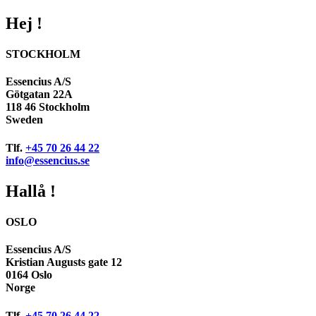
Hej !
STOCKHOLM
Essencius A/S
Götgatan 22A
118 46 Stockholm
Sweden
Tlf.
+45 70 26 44 22
info@essencius.se
Hallå !
OSLO
Essencius A/S
Kristian Augusts gate 12
0164 Oslo
Norge
Tlf.
+45 70 26 44 22