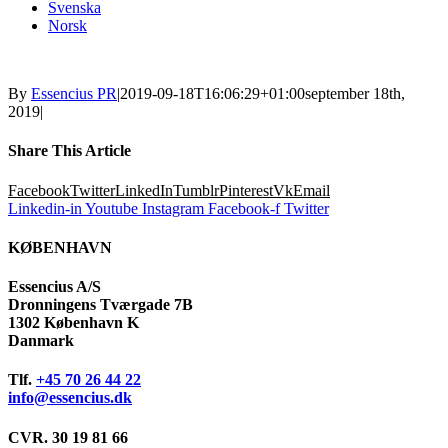
Svenska
Norsk
By
Essencius PR
|
2019-09-18T16:06:29+01:00
september 18th,
2019
|
Share This Article
Facebook
Twitter
LinkedIn
Tumblr
Pinterest
Vk
Email
Linkedin-in
Youtube
Instagram
Facebook-f
Twitter
KØBENHAVN
Essencius A/S
Dronningens Tværgade 7B
1302 København K
Danmark
Tlf.
+45 70 26 44 22
info@essencius.dk
CVR. 30 19 81 66