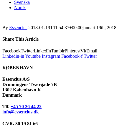
Svenska
Norsk
By
Essencius
|
2018-01-19T11:54:37+00:00
januari 19th, 2018
|
Share This Article
Facebook
Twitter
LinkedIn
Tumblr
Pinterest
Vk
Email
Linkedin-in
Youtube
Instagram
Facebook-f
Twitter
KØBENHAVN
Essencius A/S
Dronningens Tværgade 7B
1302 København K
Danmark
Tlf.
+45 70 26 44 22
info@essencius.dk
CVR. 30 19 81 66