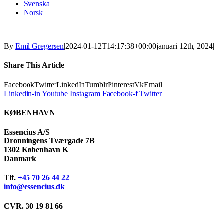
Svenska
Norsk
By
Emil Gregersen
|
2024-01-12T14:17:38+00:00
januari 12th, 2024
|
Share This Article
Facebook
Twitter
LinkedIn
Tumblr
Pinterest
Vk
Email
Linkedin-in
Youtube
Instagram
Facebook-f
Twitter
KØBENHAVN
Essencius A/S
Dronningens Tværgade 7B
1302 København K
Danmark
Tlf.
+45 70 26 44 22
info@essencius.dk
CVR. 30 19 81 66