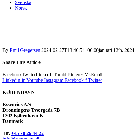
Svenska
Norsk
Communication Assistent
.
fv@essencius.dk
, tlf. +45 61 28 11 87
By
Emil Gregersen
|
2024-02-27T13:46:54+00:00
januari 12th, 2024
|
Share This Article
Facebook
Twitter
LinkedIn
Tumblr
Pinterest
Vk
Email
Linkedin-in
Youtube
Instagram
Facebook-f
Twitter
KØBENHAVN
Essencius A/S
Dronningens Tværgade 7B
1302 København K
Danmark
Tlf.
+45 70 26 44 22
info@essencius.dk