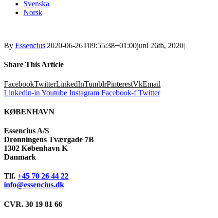
Svenska
Norsk
By
Essencius
|
2020-06-26T09:55:38+01:00
juni 26th, 2020
|
Share This Article
Facebook
Twitter
LinkedIn
Tumblr
Pinterest
Vk
Email
Linkedin-in
Youtube
Instagram
Facebook-f
Twitter
KØBENHAVN
Essencius A/S
Dronningens Tværgade 7B
1302 København K
Danmark
Tlf.
+45 70 26 44 22
info@essencius.dk
CVR. 30 19 81 66