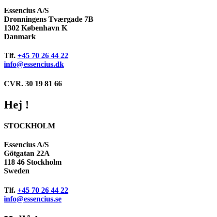
Essencius A/S
Dronningens Tværgade 7B
1302 København K
Danmark
Tlf.
+45 70 26 44 22
info@essencius.dk
CVR. 30 19 81 66
Hej !
STOCKHOLM
Essencius A/S
Götgatan 22A
118 46 Stockholm
Sweden
Tlf.
+45 70 26 44 22
info@essencius.se