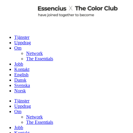
Tjänster
Uppdrag
Om
Network
The Essentials
Jobb
Kontakt
English
Dansk
Svenska
Norsk
Tjänster
Uppdrag
Om
Network
The Essentials
Jobb
Kontakt