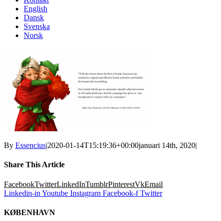
English
Dansk
Svenska
Norsk
By
Essencius
|
2020-01-14T15:19:36+00:00
januari 14th, 2020
|
Share This Article
Facebook
Twitter
LinkedIn
Tumblr
Pinterest
Vk
Email
Linkedin-in
Youtube
Instagram
Facebook-f
Twitter
KØBENHAVN