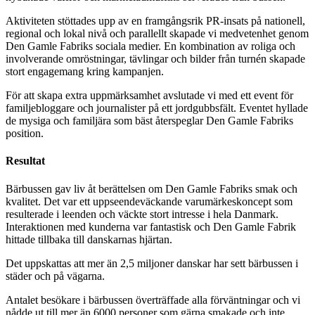
Aktiviteten stöttades upp av en framgångsrik PR-insats på nationell,
regional och lokal nivå och parallellt skapade vi medvetenhet genom
Den Gamle Fabriks sociala medier. En kombination av roliga och
involverande omröstningar, tävlingar och bilder från turnén skapade
stort engagemang kring kampanjen.
För att skapa extra uppmärksamhet avslutade vi med ett event för
familjebloggare och journalister på ett jordgubbsfält. Eventet hyllade
de mysiga och familjära som bäst återspeglar Den Gamle Fabriks
position.
Resultat
Bärbussen gav liv åt berättelsen om Den Gamle Fabriks smak och
kvalitet. Det var ett uppseendeväckande varumärkeskoncept som
resulterade i leenden och väckte stort intresse i hela Danmark.
Interaktionen med kunderna var fantastisk och Den Gamle Fabrik
hittade tillbaka till danskarnas hjärtan.
Det uppskattas att mer än 2,5 miljoner danskar har sett bärbussen i
städer och på vägarna.
Antalet besökare i bärbussen överträffade alla förväntningar och vi
nådde ut till mer än 6000 personer som gärna smakade och inte