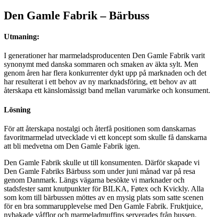
Den Gamle Fabrik – Bärbuss
Utmaning:
I generationer har marmeladsproducenten Den Gamle Fabrik varit
synonymt med danska sommaren och smaken av äkta sylt. Men
genom åren har flera konkurrenter dykt upp på marknaden och det
har resulterat i ett behov av ny marknadsföring, ett behov av att
återskapa ett känslomässigt band mellan varumärke och konsument.
Lösning
För att återskapa nostalgi och återfå positionen som danskarnas
favoritmarmelad utvecklade vi ett koncept som skulle få danskarna
att bli medvetna om Den Gamle Fabrik igen.
Den Gamle Fabrik skulle ut till konsumenten. Därför skapade vi
Den Gamle Fabriks Bärbuss som under juni månad var på resa
genom Danmark. Längs vägarna besökte vi marknader och
stadsfester samt knutpunkter för BILKA, Føtex och Kvickly. Alla
som kom till bärbussen möttes av en mysig plats som satte scenen
för en bra sommarupplevelse med Den Gamle Fabrik. Fruktjuice,
nybakade våfflor och marmeladmuffins serverades från bussen.