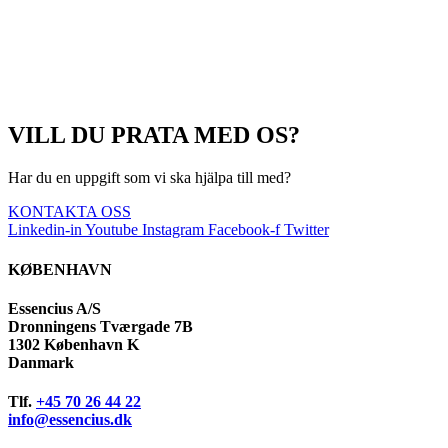
VILL DU PRATA MED OS?
Har du en uppgift som vi ska hjälpa till med?
KONTAKTA OSS
Linkedin-in
Youtube
Instagram
Facebook-f
Twitter
KØBENHAVN
Essencius A/S
Dronningens Tværgade 7B
1302 København K
Danmark
Tlf.
+45 70 26 44 22
info@essencius.dk