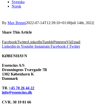
Svenska
Norsk
By
Max Bruun
|
2022-07-14T12:39:10+01:00
juli 14th, 2022
|
Share This Article
Facebook
Twitter
LinkedIn
Tumblr
Pinterest
Vk
Email
Linkedin-in
Youtube
Instagram
Facebook-f
Twitter
KØBENHAVN
Essencius A/S
Dronningens Tværgade 7B
1302 København K
Danmark
Tlf.
+45 70 26 44 22
info@essencius.dk
CVR. 30 19 81 66