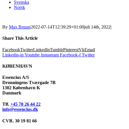
Svenska
Norsk
By
Max Bruun
|
2022-07-14T12:39:29+01:00
juli 14th, 2022
|
Share This Article
Facebook
Twitter
LinkedIn
Tumblr
Pinterest
Vk
Email
Linkedin-in
Youtube
Instagram
Facebook-f
Twitter
KØBENHAVN
Essencius A/S
Dronningens Tværgade 7B
1302 København K
Danmark
Tlf.
+45 70 26 44 22
info@essencius.dk
CVR. 30 19 81 66