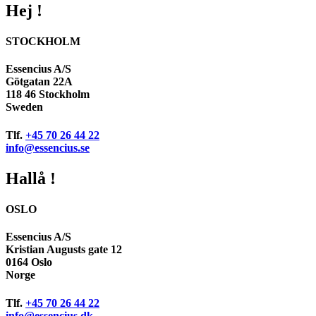
Hej !
STOCKHOLM
Essencius A/S
Götgatan 22A
118 46 Stockholm
Sweden
Tlf.
+45 70 26 44 22
info@essencius.se
Hallå !
OSLO
Essencius A/S
Kristian Augusts gate 12
0164 Oslo
Norge
Tlf.
+45 70 26 44 22
info@essencius.dk