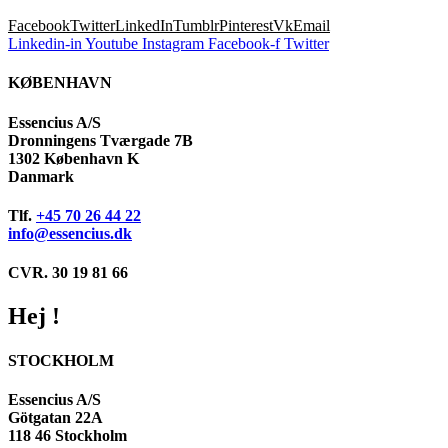
Facebook
Twitter
LinkedIn
Tumblr
Pinterest
Vk
Email
Linkedin-in
Youtube
Instagram
Facebook-f
Twitter
KØBENHAVN
Essencius A/S
Dronningens Tværgade 7B
1302 København K
Danmark
Tlf.
+45 70 26 44 22
info@essencius.dk
CVR. 30 19 81 66
Hej !
STOCKHOLM
Essencius A/S
Götgatan 22A
118 46 Stockholm