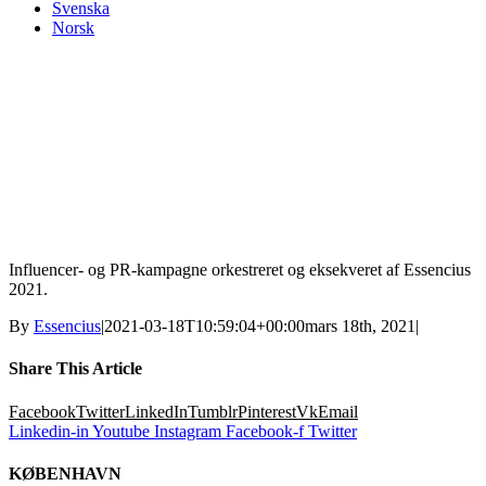
Svenska
Norsk
Influencer- og PR-kampagne orkestreret og eksekveret af Essencius
2021.
By
Essencius
|
2021-03-18T10:59:04+00:00
mars 18th, 2021
|
Share This Article
Facebook
Twitter
LinkedIn
Tumblr
Pinterest
Vk
Email
Linkedin-in
Youtube
Instagram
Facebook-f
Twitter
KØBENHAVN