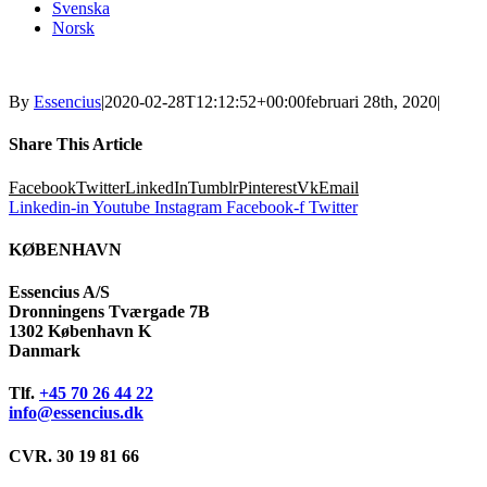
Svenska
Norsk
By
Essencius
|
2020-02-28T12:12:52+00:00
februari 28th, 2020
|
Share This Article
Facebook
Twitter
LinkedIn
Tumblr
Pinterest
Vk
Email
Linkedin-in
Youtube
Instagram
Facebook-f
Twitter
KØBENHAVN
Essencius A/S
Dronningens Tværgade 7B
1302 København K
Danmark
Tlf.
+45 70 26 44 22
info@essencius.dk
CVR. 30 19 81 66