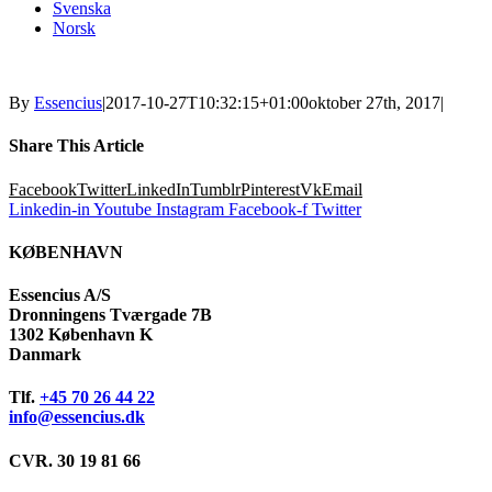
Svenska
Norsk
By
Essencius
|
2017-10-27T10:32:15+01:00
oktober 27th, 2017
|
Share This Article
Facebook
Twitter
LinkedIn
Tumblr
Pinterest
Vk
Email
Linkedin-in
Youtube
Instagram
Facebook-f
Twitter
KØBENHAVN
Essencius A/S
Dronningens Tværgade 7B
1302 København K
Danmark
Tlf.
+45 70 26 44 22
info@essencius.dk
CVR. 30 19 81 66