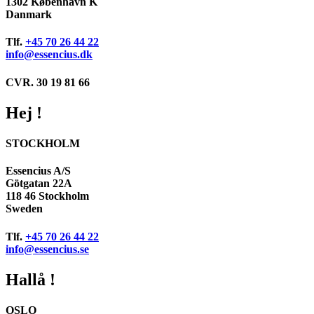
1302 København K
Danmark
Tlf.
+45 70 26 44 22
info@essencius.dk
CVR. 30 19 81 66
Hej !
STOCKHOLM
Essencius A/S
Götgatan 22A
118 46 Stockholm
Sweden
Tlf.
+45 70 26 44 22
info@essencius.se
Hallå !
OSLO