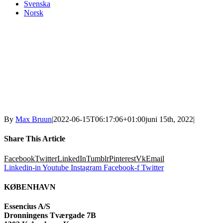
Svenska
Norsk
By
Max Bruun
|
2022-06-15T06:17:06+01:00
juni 15th, 2022
|
Share This Article
Facebook
Twitter
LinkedIn
Tumblr
Pinterest
Vk
Email
Linkedin-in
Youtube
Instagram
Facebook-f
Twitter
KØBENHAVN
Essencius A/S
Dronningens Tværgade 7B