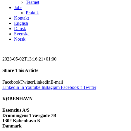
Teamet
Jobs
Praktik
Kontakt
English
Dansk
Svenska
Norsk
2023-05-02T13:16:21+01:00
Share This Article
Facebook
Twitter
LinkedIn
E-mail
Linkedin-in
Youtube
Instagram
Facebook-f
Twitter
KØBENHAVN
Essencius A/S
Dronningens Tværgade 7B
1302 København K
Danmark