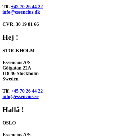
Tlf.
+45 70 26 44 22
info@essencius.dk
CVR. 30 19 81 66
Hej !
STOCKHOLM
Essencius A/S
Götgatan 22A
118 46 Stockholm
Sweden
Tlf.
+45 70 26 44 22
info@essencius.se
Hallå !
OSLO
Essencius A/S