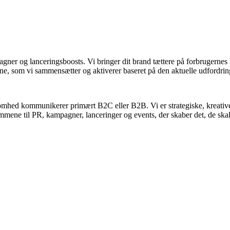
er og lanceringsboosts. Vi bringer dit brand tættere på forbrugernes h
line, som vi sammensætter og aktiverer baseret på den aktuelle udfordrin
ksomhed kommunikerer primært B2C eller B2B. Vi er strategiske, kreative
ømmene til PR, kampagner, lanceringer og events, der skaber det, de skal