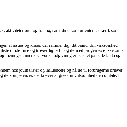
 aktiviteter om- og fra dig, samt dine konkurrenters adfærd, som
en af issues og kriser, der rammer dig, dit brand, din virksomhed
it samlede omdømme og troværdighed – og dermed brugernes ønske om at
r og meningsdannere, så vores rådgivning er baseret på både fakta og
nem hos journalister og influencere og nå ud til forbrugerne kræver
 og de kompetencer, det kræver at give din virksomhed den omtale, I