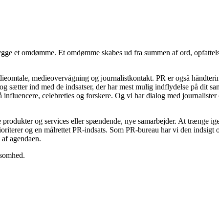
gge et omdømme. Et omdømme skabes ud fra summen af ord, opfattelser,
ieomtale, medieovervågning og journalistkontakt. PR er også håndtering
en og sætter ind med de indsatser, der har mest mulig indflydelse på d
 influencere, celebreties og forskere. Og vi har dialog med journaliste
rodukter og services eller spændende, nye samarbejder. At trænge igen
ioriterer og en målrettet PR-indsats. Som PR-bureau har vi den indsigt
 af agendaen.
ksomhed.