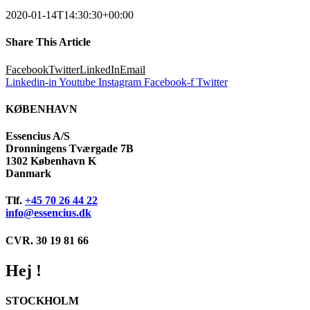
2020-01-14T14:30:30+00:00
Share This Article
Facebook
Twitter
LinkedIn
Email
Linkedin-in
Youtube
Instagram
Facebook-f
Twitter
KØBENHAVN
Essencius A/S
Dronningens Tværgade 7B
1302 København K
Danmark
Tlf.
+45 70 26 44 22
info@essencius.dk
CVR. 30 19 81 66
Hej !
STOCKHOLM