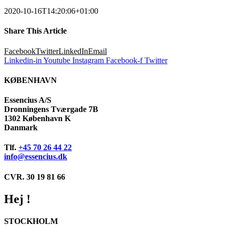
2020-10-16T14:20:06+01:00
Share This Article
Facebook
Twitter
LinkedIn
Email
Linkedin-in
Youtube
Instagram
Facebook-f
Twitter
KØBENHAVN
Essencius A/S
Dronningens Tværgade 7B
1302 København K
Danmark
Tlf.
+45 70 26 44 22
info@essencius.dk
CVR. 30 19 81 66
Hej !
STOCKHOLM