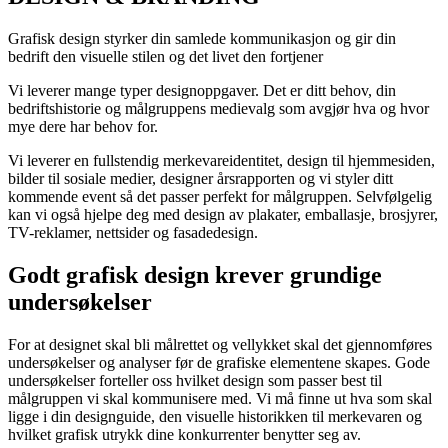
Grafisk design styrker din samlede kommunikasjon og gir din
bedrift den visuelle stilen og det livet den fortjener
Vi leverer mange typer designoppgaver. Det er ditt behov, din
bedriftshistorie og målgruppens medievalg som avgjør hva og hvor
mye dere har behov for.
Vi leverer en fullstendig merkevareidentitet, design til hjemmesiden,
bilder til sosiale medier, designer årsrapporten og vi styler ditt
kommende event så det passer perfekt for målgruppen. Selvfølgelig
kan vi også hjelpe deg med design av plakater, emballasje, brosjyrer,
TV-reklamer, nettsider og fasadedesign.
Godt grafisk design krever grundige
undersøkelser
For at designet skal bli målrettet og vellykket skal det gjennomføres
undersøkelser og analyser før de grafiske elementene skapes. Gode
undersøkelser forteller oss hvilket design som passer best til
målgruppen vi skal kommunisere med. Vi må finne ut hva som skal
ligge i din designguide, den visuelle historikken til merkevaren og
hvilket grafisk utrykk dine konkurrenter benytter seg av.