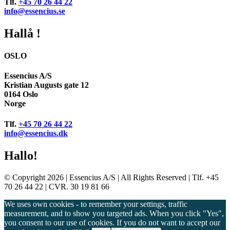
Tlf.
+45 70 26 44 22
info@essencius.se
Hallå !
OSLO
Essencius A/S
Kristian Augusts gate 12
0164 Oslo
Norge
Tlf.
+45 70 26 44 22
info@essencius.dk
Hallo!
© Copyright 2026 | Essencius A/S | All Rights Reserved | Tlf. +45
70 26 44 22 | CVR. 30 19 81 66
We uses own cookies - to remember your settings, traffic
measurement, and to show you targeted ads. When you click "Yes",
you consent to our use of cookies. If you do not want to accept our