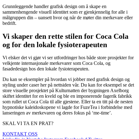
Grunnleggende handler grafisk design om å skape en
sammenhengende visuell identitet som er gjenkjennelig for alle i
målgruppen din – uansett hvor og når de møter din merkevare eller
bedrift.
Vi skaper den rette stilen for Coca Cola
og for den lokale fysioterapeuten
Vi elsker det vi gjør vi ser utfordringer hos både store prosjekter for
velkjente internasjonale merkevarer som Coca Cola, og
fasadedesign hos den lokale fysioterapeuten.
Du kan se eksempler på hvordan vi jobber med grafisk design og
styling under caser her på nettsiden vår. Du kan for eksempel se det
store visuelle prosjektet på Kulturnatten der bygningen Axelborg
skiftet identitet for en kveld og ble en imponerende fagerik fabrikk
som rullet ut Coca Cola til alle gjestene. Eller ta en titt på de nesten
hypnotiske kaleidoskopene vi lagde for FuzeTea i forbindelse med
lanseringen av merkevaren og deres fokus på ‘me-time’.
SKAL VI TA EN PRAT?
KONTAKT OSS