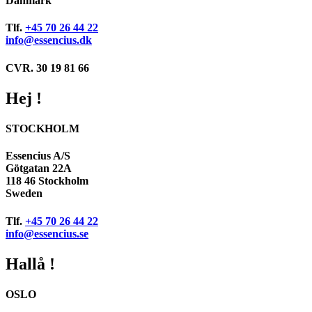
Danmark
Tlf.
+45 70 26 44 22
info@essencius.dk
CVR. 30 19 81 66
Hej !
STOCKHOLM
Essencius A/S
Götgatan 22A
118 46 Stockholm
Sweden
Tlf.
+45 70 26 44 22
info@essencius.se
Hallå !
OSLO