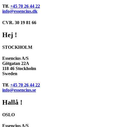
Tlf.
+45 70 26 44 22
info@essencius.dk
CVR. 30 19 81 66
Hej !
STOCKHOLM
Essencius A/S
Götgatan 22A
118 46 Stockholm
Sweden
Tlf.
+45 70 26 44 22
info@essencius.se
Hallå !
OSLO
Essencius A/S