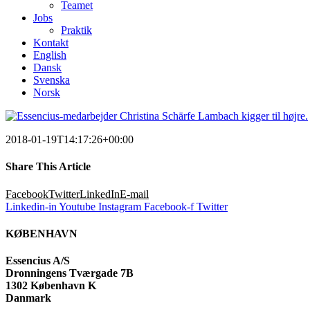
Teamet
Jobs
Praktik
Kontakt
English
Dansk
Svenska
Norsk
2018-01-19T14:17:26+00:00
Share This Article
Facebook
Twitter
LinkedIn
E-mail
Linkedin-in
Youtube
Instagram
Facebook-f
Twitter
KØBENHAVN
Essencius A/S
Dronningens Tværgade 7B
1302 København K
Danmark