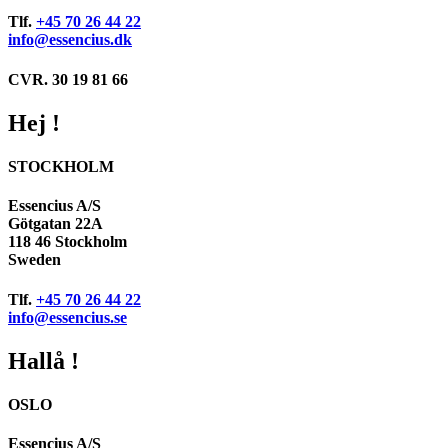
Tlf.
+45 70 26 44 22
info@essencius.dk
CVR. 30 19 81 66
Hej !
STOCKHOLM
Essencius A/S
Götgatan 22A
118 46 Stockholm
Sweden
Tlf.
+45 70 26 44 22
info@essencius.se
Hallå !
OSLO
Essencius A/S