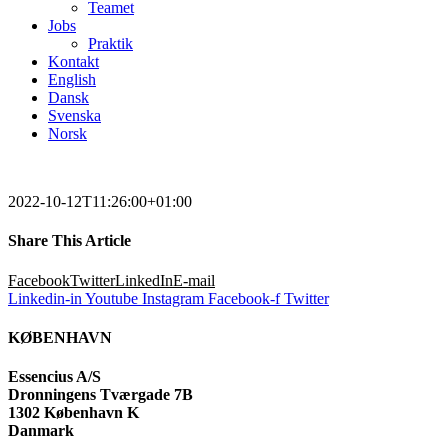
Teamet
Jobs
Praktik
Kontakt
English
Dansk
Svenska
Norsk
2022-10-12T11:26:00+01:00
Share This Article
Facebook
Twitter
LinkedIn
E-mail
Linkedin-in
Youtube
Instagram
Facebook-f
Twitter
KØBENHAVN
Essencius A/S
Dronningens Tværgade 7B
1302 København K
Danmark