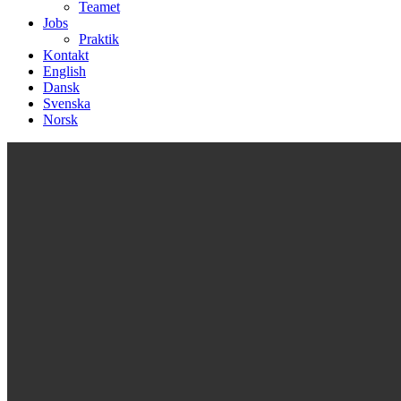
Teamet
Jobs
Praktik
Kontakt
English
Dansk
Svenska
Norsk