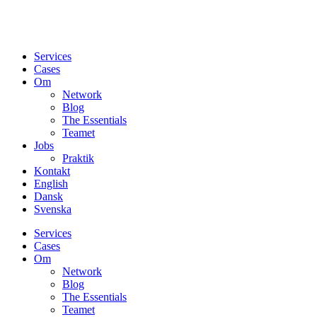
Services
Cases
Om
Network
Blog
The Essentials
Teamet
Jobs
Praktik
Kontakt
English
Dansk
Svenska
Services
Cases
Om
Network
Blog
The Essentials
Teamet