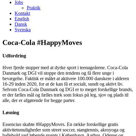
Jobs
Praktik
Kontakt
English
Dansk
Svenska
Coca-Cola #HappyMoves
Udfordring
Hver fjerde stopper med at dyrke sport i teenageårene. Coca-Cola
Danmark og DGI vil stoppe den tendens og få flere unge i
bevægelse. Faktisk er målet at aktivere 100.000 danskere i alderen
16-29 inden 2020, for at de kan få et socialt, sundt og aktivt liv.
Selvom Coca-Cola Danmark og DGI er to meget forskellige brands,
er der fælles mål og fælles træk som fokus på leg, sjov og plads til
alle, der er afgørende for begge parter.
Løsning
Essencius skabte #HappyMoves. En række forskellige gratis
aktivitetsmuligheder som street soccer, stangtennis, akroyoga og
ballebold ved løbende events i København, Aarhus, Odense og