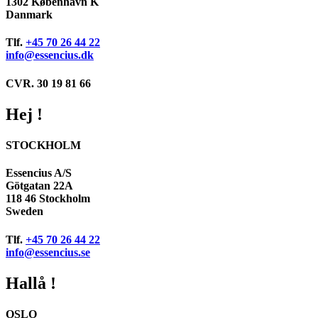
1302 København K
Danmark
Tlf.
+45 70 26 44 22
info@essencius.dk
CVR. 30 19 81 66
Hej !
STOCKHOLM
Essencius A/S
Götgatan 22A
118 46 Stockholm
Sweden
Tlf.
+45 70 26 44 22
info@essencius.se
Hallå !
OSLO