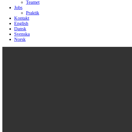
Teamet
Jobs
Praktik
Kontakt
English
Dansk
Svenska
Norsk