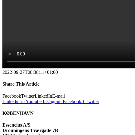
2022-09-27T08:38:11+01:00
Share This Article
Facebook
Twitter
LinkedIn
E-mail
Linkedin-in
Youtube
Instagram
Facebook-f
Twitter
KØBENHAVN
Essencius A/S
Dronningens Tværgade 7B