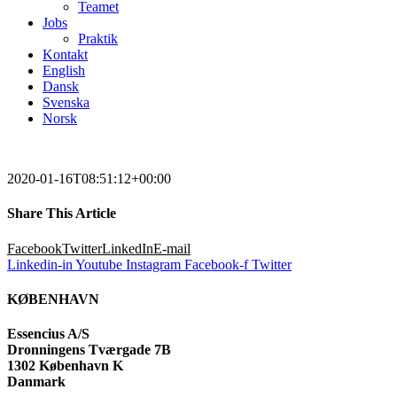
Teamet
Jobs
Praktik
Kontakt
English
Dansk
Svenska
Norsk
2020-01-16T08:51:12+00:00
Share This Article
Facebook
Twitter
LinkedIn
E-mail
Linkedin-in
Youtube
Instagram
Facebook-f
Twitter
KØBENHAVN
Essencius A/S
Dronningens Tværgade 7B
1302 København K
Danmark