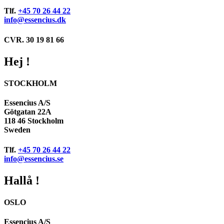
Tlf.
+45 70 26 44 22
info@essencius.dk
CVR. 30 19 81 66
Hej !
STOCKHOLM
Essencius A/S
Götgatan 22A
118 46 Stockholm
Sweden
Tlf.
+45 70 26 44 22
info@essencius.se
Hallå !
OSLO
Essencius A/S