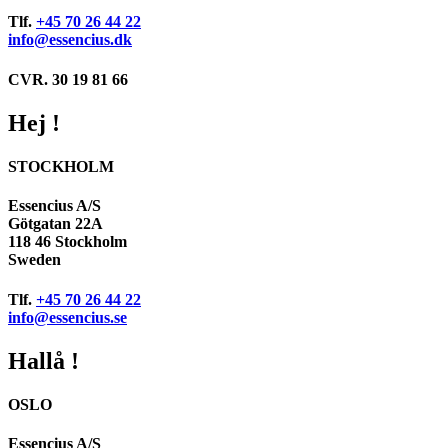
Tlf.
+45 70 26 44 22
info@essencius.dk
CVR. 30 19 81 66
Hej !
STOCKHOLM
Essencius A/S
Götgatan 22A
118 46 Stockholm
Sweden
Tlf.
+45 70 26 44 22
info@essencius.se
Hallå !
OSLO
Essencius A/S