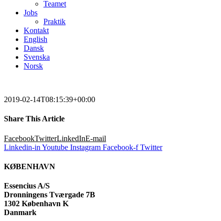
Teamet
Jobs
Praktik
Kontakt
English
Dansk
Svenska
Norsk
2019-02-14T08:15:39+00:00
Share This Article
Facebook
Twitter
LinkedIn
E-mail
Linkedin-in
Youtube
Instagram
Facebook-f
Twitter
KØBENHAVN
Essencius A/S
Dronningens Tværgade 7B
1302 København K
Danmark