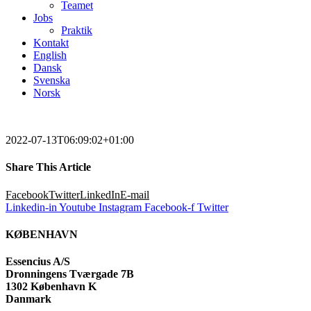
Teamet
Jobs
Praktik
Kontakt
English
Dansk
Svenska
Norsk
2022-07-13T06:09:02+01:00
Share This Article
Facebook
Twitter
LinkedIn
E-mail
Linkedin-in
Youtube
Instagram
Facebook-f
Twitter
KØBENHAVN
Essencius A/S
Dronningens Tværgade 7B
1302 København K
Danmark