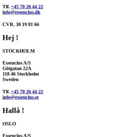
Tlf.
+45 70 26 44 22
info@essencius.dk
CVR. 30 19 81 66
Hej !
STOCKHOLM
Essencius A/S
Götgatan 22A
118 46 Stockholm
Sweden
Tlf.
+45 70 26 44 22
info@essencius.se
Hallå !
OSLO
Essencius A/S