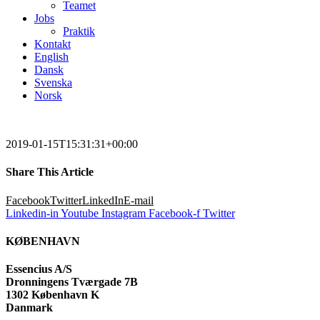
Teamet
Jobs
Praktik
Kontakt
English
Dansk
Svenska
Norsk
2019-01-15T15:31:31+00:00
Share This Article
Facebook
Twitter
LinkedIn
E-mail
Linkedin-in
Youtube
Instagram
Facebook-f
Twitter
KØBENHAVN
Essencius A/S
Dronningens Tværgade 7B
1302 København K
Danmark