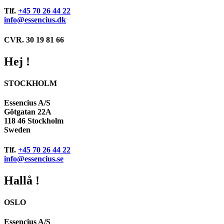
Tlf.
+45 70 26 44 22
info@essencius.dk
CVR. 30 19 81 66
Hej !
STOCKHOLM
Essencius A/S
Götgatan 22A
118 46 Stockholm
Sweden
Tlf.
+45 70 26 44 22
info@essencius.se
Hallå !
OSLO
Essencius A/S