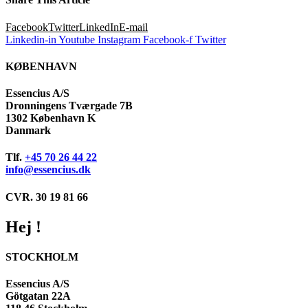
Facebook
Twitter
LinkedIn
E-mail
Linkedin-in
Youtube
Instagram
Facebook-f
Twitter
KØBENHAVN
Essencius A/S
Dronningens Tværgade 7B
1302 København K
Danmark
Tlf.
+45 70 26 44 22
info@essencius.dk
CVR. 30 19 81 66
Hej !
STOCKHOLM
Essencius A/S
Götgatan 22A