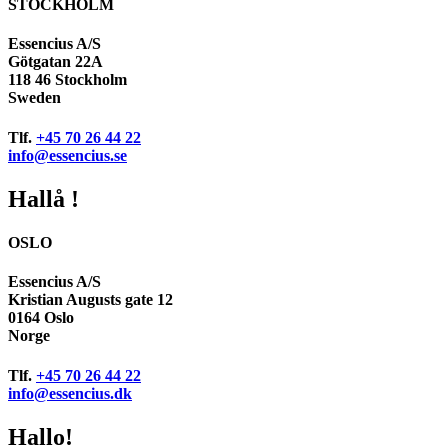
STOCKHOLM
Essencius A/S
Götgatan 22A
118 46 Stockholm
Sweden
Tlf.
+45 70 26 44 22
info@essencius.se
Hallå !
OSLO
Essencius A/S
Kristian Augusts gate 12
0164 Oslo
Norge
Tlf.
+45 70 26 44 22
info@essencius.dk
Hallo!