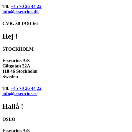
Tlf.
+45 70 26 44 22
info@essencius.dk
CVR. 30 19 81 66
Hej !
STOCKHOLM
Essencius A/S
Götgatan 22A
118 46 Stockholm
Sweden
Tlf.
+45 70 26 44 22
info@essencius.se
Hallå !
OSLO
Essencius A/S