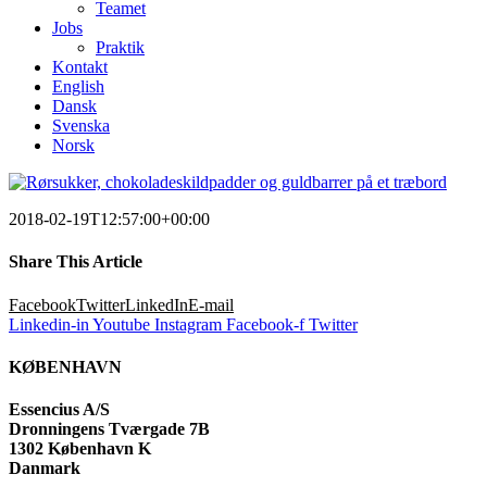
Teamet
Jobs
Praktik
Kontakt
English
Dansk
Svenska
Norsk
2018-02-19T12:57:00+00:00
Share This Article
Facebook
Twitter
LinkedIn
E-mail
Linkedin-in
Youtube
Instagram
Facebook-f
Twitter
KØBENHAVN
Essencius A/S
Dronningens Tværgade 7B
1302 København K
Danmark