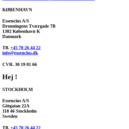
KØBENHAVN
Essencius A/S
Dronningens Tværgade 7B
1302 København K
Danmark
Tlf.
+45 70 26 44 22
info@essencius.dk
CVR. 30 19 81 66
Hej !
STOCKHOLM
Essencius A/S
Götgatan 22A
118 46 Stockholm
Sweden
Tlf.
+45 70 26 44 22