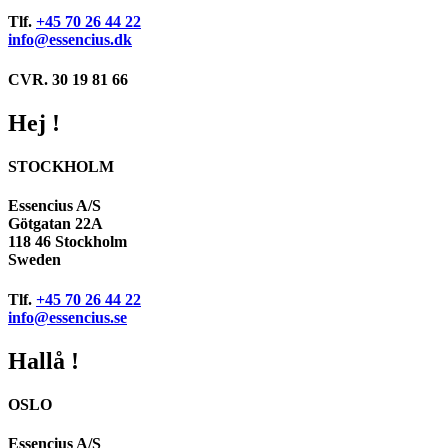
Tlf.
+45 70 26 44 22
info@essencius.dk
CVR. 30 19 81 66
Hej !
STOCKHOLM
Essencius A/S
Götgatan 22A
118 46 Stockholm
Sweden
Tlf.
+45 70 26 44 22
info@essencius.se
Hallå !
OSLO
Essencius A/S