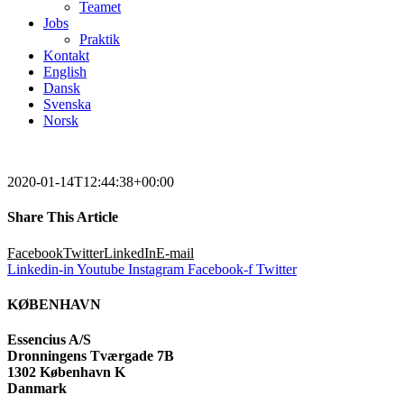
Teamet
Jobs
Praktik
Kontakt
English
Dansk
Svenska
Norsk
2020-01-14T12:44:38+00:00
Share This Article
Facebook
Twitter
LinkedIn
E-mail
Linkedin-in
Youtube
Instagram
Facebook-f
Twitter
KØBENHAVN
Essencius A/S
Dronningens Tværgade 7B
1302 København K
Danmark