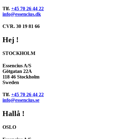
Tlf.
+45 70 26 44 22
info@essencius.dk
CVR. 30 19 81 66
Hej !
STOCKHOLM
Essencius A/S
Götgatan 22A
118 46 Stockholm
Sweden
Tlf.
+45 70 26 44 22
info@essencius.se
Hallå !
OSLO