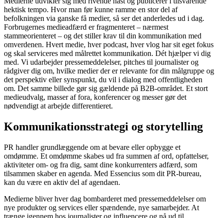
Medierne udvikler sig med rivende hast og publicerer i tilsvarende
hektisk tempo. Hvor man før kunne ramme en stor del af
befolkningen via ganske få medier, så ser det anderledes ud i dag.
Forbrugernes medieadfærd er fragmenteret – nærmest
stammeorienteret – og det stiller krav til din kommunikation med
omverdenen. Hvert medie, hver podcast, hver vlog har sit eget fokus
og skal serviceres med målrettet kommunikation. Dét hjælper vi dig
med. Vi udarbejder pressemeddelelser, pitches til journalister og
rådgiver dig om, hvilke medier der er relevante for din målgruppe og
det perspektiv eller synspunkt, du vil i dialog med offentligheden
om. Det samme billede gør sig gældende på B2B-området. Et stort
medieudvalg, masser af fora, konferencer og messer gør det
nødvendigt at arbejde differentieret.
Kommunikationsstrategi og storytelling
PR handler grundlæggende om at bevare eller opbygge et
omdømme. Et omdømme skabes ud fra summen af ord, opfattelser,
aktiviteter om- og fra dig, samt dine konkurrenters adfærd, som
tilsammen skaber en agenda. Med Essencius som dit PR-bureau,
kan du være en aktiv del af agendaen.
Medierne bliver hver dag bombarderet med pressemeddelelser om
nye produkter og services eller spændende, nye samarbejder. At
trænge igennem hos journalister og influencere og nå ud til