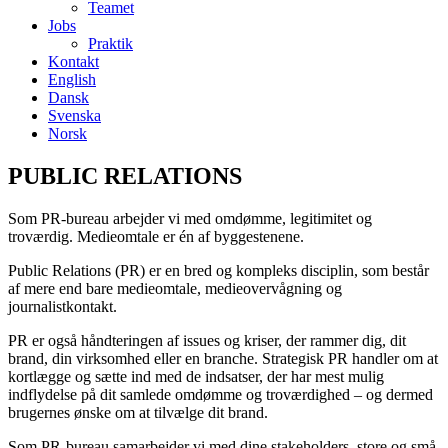
Teamet
Jobs
Praktik
Kontakt
English
Dansk
Svenska
Norsk
PUBLIC RELATIONS
Som PR-bureau arbejder vi med omdømme, legitimitet og
troværdig. Medieomtale er én af byggestenene.
Public Relations (PR) er en bred og kompleks disciplin, som består
af mere end bare medieomtale, medieovervågning og
journalistkontakt.
PR er også håndteringen af issues og kriser, der rammer dig, dit
brand, din virksomhed eller en branche. Strategisk PR handler om at
kortlægge og sætte ind med de indsatser, der har mest mulig
indflydelse på dit samlede omdømme og troværdighed – og dermed
brugernes ønske om at tilvælge dit brand.
Som PR-bureau samarbejder vi med dine stakeholders, store og små